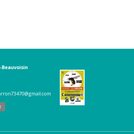
e-Beauvoisin
carron73470@gmail.com
t